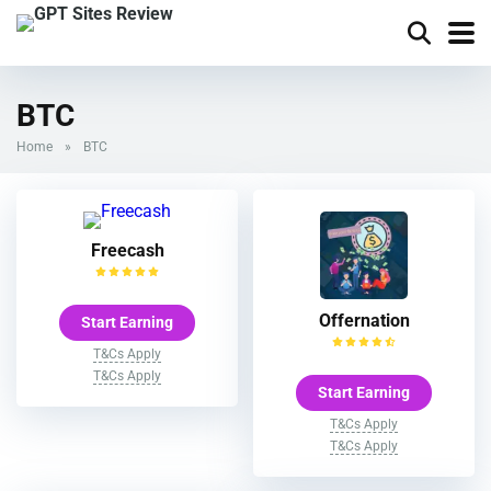
BTC
Home
»
BTC
Freecash
Offernation
Start Earning
T&Cs Apply
T&Cs Apply
Start Earning
T&Cs Apply
T&Cs Apply